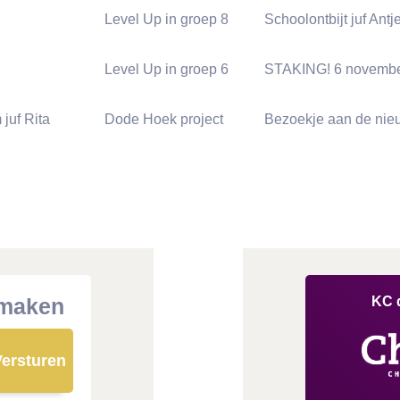
Level Up in groep 8
Schoolontbijt juf Antj
Level Up in groep 6
STAKING! 6 novemb
 juf Rita
Dode Hoek project
Bezoekje aan de ni
 maken
KC 
ersturen