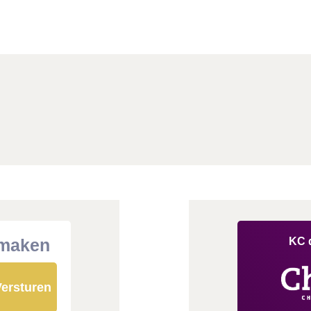
 maken
KC 
ersturen