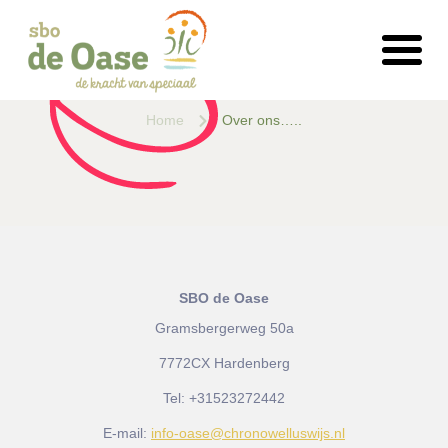
Home
Over ons…..
SBO de Oase
Gramsbergerweg 50a
7772CX Hardenberg
Tel:
+31523272442
E-mail:
info-oase@chronowelluswijs.nl